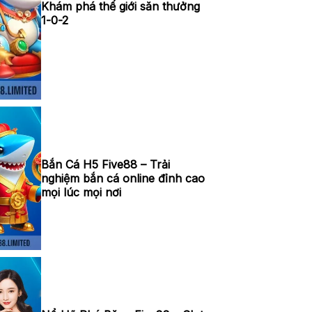
Khám phá thế giới săn thưởng
ọn Bắn
1-0-2
 Long
ng tại
ive88
Bắn Cá H5 Five88 – Trải
nghiệm bắn cá online đỉnh cao
g quan
mọi lúc mọi nơi
Bắn Cá
Five88