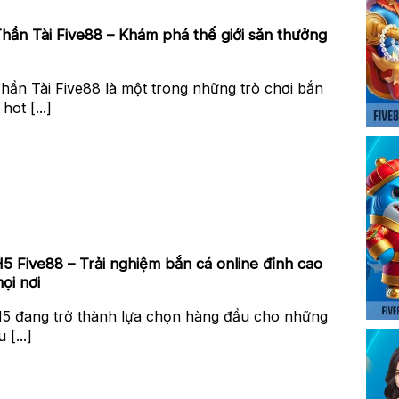
ch
hần Tài Five88 – Khám phá thế giới săn thưởng
Cá
Vươ
hần Tài Five88 là một trong những trò chơi bắn
F
hot [...]
Tổn
về 
5 Five88 – Trải nghiệm bắn cá online đỉnh cao
ọi nơi
H5 
5 đang trở thành lựa chọn hàng đầu cho những
 [...]