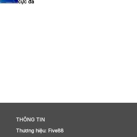
cực đã
THÔNG TIN
Thương hiệu
:
Five88