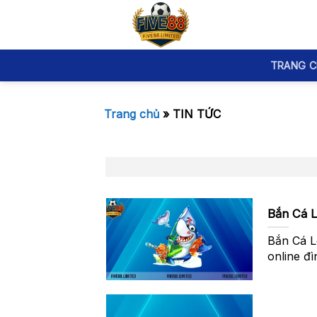
Bỏ
qua
nội
dung
TRANG 
Trang chủ
»
TIN TỨC
Bắn Cá L
Bắn Cá L
online đì