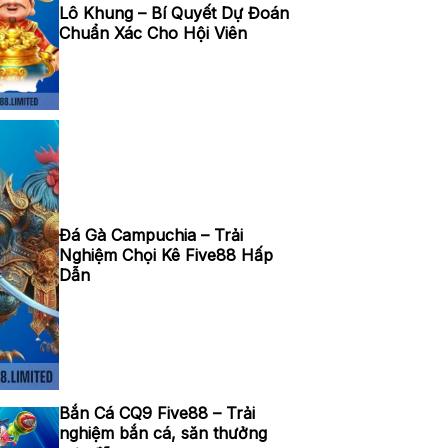
Lô Khung – Bí Quyết Dự Đoán
Chuẩn Xác Cho Hội Viên
hung là
gì?
 trình
Đá Gà Campuchia – Trải
Nghiệm Chọi Kê Five88 Hấp
ăm sóc
Dẫn
à rèn
ện đặc
biệt
Bắn Cá CQ9 Five88 – Trải
nghiệm bắn cá, săn thưởng