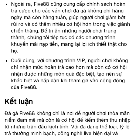
Ngoài ra, Five88 cũng cung cấp chính sách hoàn
trả cược cho các ván chơi đá gà không chỉ hàng
ngày mà còn hàng tuần, giúp người chơi giảm bớt
rủi ro và có thêm nhiều cơ hội hơn trong việc giành
chiến thắng. Để tri ân những người chơi trung
thành, chúng tôi tiếp tục có các chương trình
khuyến mãi nạp tiền, mang lại lợi ích thiết thật cho
họ.
Cuối cùng, với chương trình VIP, người chơi không
chỉ nhận mức hoàn trả cao hơn mà còn có cơ hội
nhận được những món quà đặc biệt, tạo nên sự
khác biệt và hấp dẫn khi tham gia vào cộng đồng
của Five88.
Kết luận
Đá gà Five88 không chỉ là nơi để người chơi thỏa mãn
niềm đam mê mà còn là cơ hội để kiếm thêm thu nhập
từ những trận đấu kịch tính. Với đa dạng thể loại, tỷ lệ
trả thưởng minh bạch, công nghệ live hiện đại và