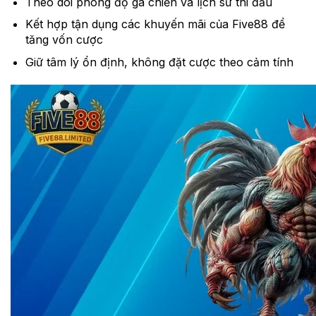
Theo dõi phong độ gà chiến và lịch sử thi đấu
Kết hợp tận dụng các khuyến mãi của Five88 để
tăng vốn cược
Giữ tâm lý ổn định, không đặt cược theo cảm tính