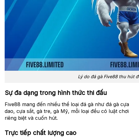
Lý do đá gà Five88 thu hút 
Sự đa dạng trong hình thức thi đấu
Five88 mang đến nhiều thể loại đá gà như đá gà cựa
dao, cựa sắt, gà tre, gà Mỹ, mỗi loại đều có luật chơi
riêng biệt và cuốn hút.
Trực tiếp chất lượng cao