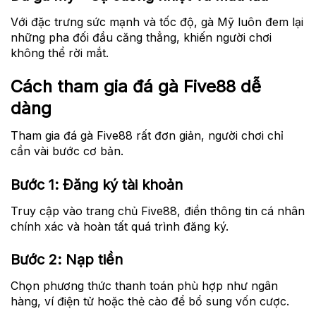
Với đặc trưng sức mạnh và tốc độ, gà Mỹ luôn đem lại
những pha đối đầu căng thẳng, khiến người chơi
không thể rời mắt.
Cách tham gia đá gà Five88 dễ
dàng
Tham gia đá gà Five88 rất đơn giản, người chơi chỉ
cần vài bước cơ bản.
Bước 1: Đăng ký tài khoản
Truy cập vào trang chủ Five88, điền thông tin cá nhân
chính xác và hoàn tất quá trình đăng ký.
Bước 2: Nạp tiền
Chọn phương thức thanh toán phù hợp như ngân
hàng, ví điện tử hoặc thẻ cào để bổ sung vốn cược.