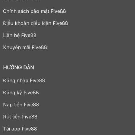
Chính sách bảo mật Five88
Điều khoản điều kiện Five88
Liên hệ Five88
Khuyến mãi Five88
HƯỚNG DẪN
Đăng nhập Five88
Đăng ký Five88
Nạp tiền Five88
Rút tiền Five88
Tải app Five88